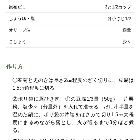
昆布だし
3と1/2カップ
しょうゆ・塩
各小さじ1/2
オリーブ油
適量
こしょう
少々
作り方
①春菊とえのきは長さ2㎝程度のざく切りに、豆腐は
1.5㎝角程度に切る。
②ポリ袋に豚ひき肉、①の豆腐1/3量（50g）、片栗
粉、塩少々（分量外）を入れて混ぜる。だし汁半量を
温めた鍋に、ポリ袋の片端をはさみで切り1.5㎝大程
度にまるめながら落とし、火が通るまで3分ほど煮
る。