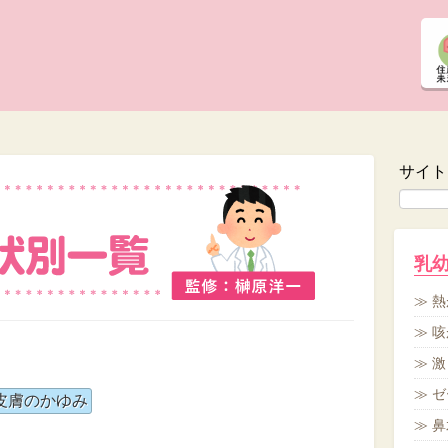
サイト
乳
熱
咳
激
ゼ
皮膚のかゆみ
鼻