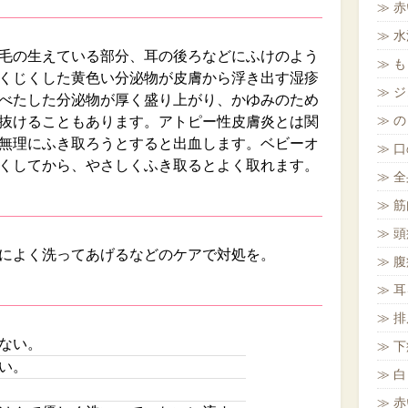
赤
水
毛の生えている部分、耳の後ろなどにふけのよう
も
くじくした黄色い分泌物が皮膚から浮き出す湿疹
ジ
べたした分泌物が厚く盛り上がり、かゆみのため
の
抜けることもあります。アトピー性皮膚炎とは関
無理にふき取ろうとすると出血します。ベビーオ
口
くしてから、やさしくふき取るとよく取れます。
全
筋
頭
によく洗ってあげるなどのケアで対処を。
腹
耳
排
ない。
下
い。
白
赤