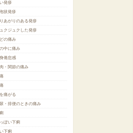
い発疹
泡状発疹
りあがりのある発疹
ュクジュクした発疹
どの痛み
の中に痛み
身倦怠感
肉・関節の痛み
痛
痛
を痛がる
尿・排便のときの痛み
痢
っぽい下痢
い下痢