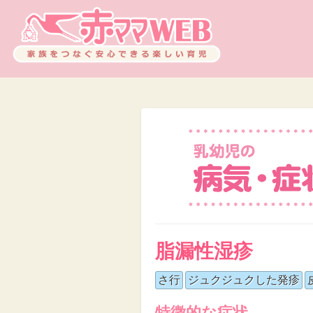
脂漏性湿疹
さ行
ジュクジュクした発疹
特徴的な症状