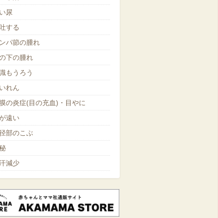
い尿
吐する
ンパ節の腫れ
の下の腫れ
識もうろう
いれん
膜の炎症(目の充血)・目やに
が遠い
径部のこぶ
秘
汗減少