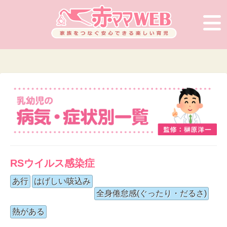
RSウイルス感染症
あ行
はげしい咳込み
全身倦怠感(ぐったり・だるさ)
熱がある