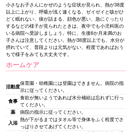
小さなお子さんにかぜのような症状が見られ、熱が38度
以上に上がり、呼吸が浅く速くなる、ゼイゼイと咳がひ
どく眠れない、痰が詰まる、顔色が悪い、急にぐったり
するなどの様子が見られたときは、夜中でも小児科医の
いる病院へ受診しましょう。特に、生後6か月未満のお
子さんは注意してください。熱が38度以上でも、水分が
摂れていて、普段よりは元気がない、程度であればおう
ちで様子をみても大丈夫です。
ホームケア
保育園・幼稚園には登園はできません。病院の指
活動度
示に従ってください。
食欲が無いようであれば水分補給は忘れずに行っ
食事
てください。
薬
病院の指示に従ってください。
熱が下がるまではタオル等で身体をふく程度でさ
入浴
っぱりさせてあげてください。