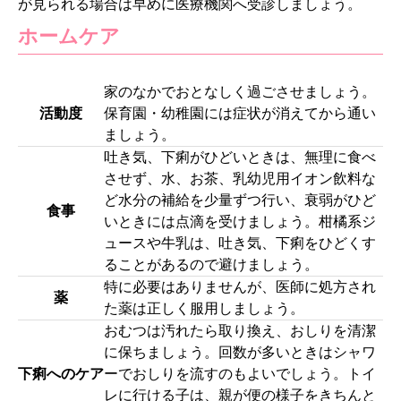
が見られる場合は早めに医療機関へ受診しましょう。
ホームケア
家のなかでおとなしく過ごさせましょう。
活動度
保育園・幼稚園には症状が消えてから通い
ましょう。
吐き気、下痢がひどいときは、無理に食べ
させず、水、お茶、乳幼児用イオン飲料な
ど水分の補給を少量ずつ行い、衰弱がひど
食事
いときには点滴を受けましょう。柑橘系ジ
ュースや牛乳は、吐き気、下痢をひどくす
ることがあるので避けましょう。
特に必要はありませんが、医師に処方され
薬
た薬は正しく服用しましょう。
おむつは汚れたら取り換え、おしりを清潔
に保ちましょう。回数が多いときはシャワ
下痢へのケア
ーでおしりを流すのもよいでしょう。トイ
レに行ける子は、親が便の様子をきちんと