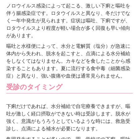
ノロウイルス感染によって起こる、激しい下痢と嘔吐を
伴う腸感染症です。ロタウイルスと異なり、冬だけでな
く一年中発生が見られます。症状は嘔吐、下痢ですが、
ロタウイルスより程度が軽い場合が多く回復も早い傾向
があります。
嘔吐と水様便によって、水分と電解質（塩分）が急速に
体内から失われ、脱水を起こすと、点滴による水分補給
をしなくてはなりません。カキなどを食したことから感
染することもあります。夏に流行する食中毒（細菌感染
症）と異なり、強い腹痛や血便は通常見られません。
受診のタイミング
下痢だけであれば、水分補給で自宅療養できますが、嘔
吐が激しく経口摂取ができない時は受診します。脱水が
強く、意識がもうろうとしているような時には、救急受
診し、点滴による補水が必要になります。