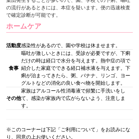
集団発生することが多いので、園、学校での下痢、嘔吐
の流行があるときには、本症を疑います。便の迅速検査
で確定診断が可能です。
ホームケア
活動度
感染性があるので、園や学校は休ませます。
嘔吐が激しいときには、受診が必要ですが、下痢
だけの時は経口で水分を与えます。熱中症の項で
食事
紹介した家庭でできる経口補水液を与えます。下
痢が治まってきたら、粥、バナナ、リンゴ、ヨー
グルトなどの消化の良い食べ物を開始します。
家族はアルコール性消毒液で頻繁に手洗いをし
その他
て、感染が家族内で広がらないよう、注意しま
す。
※このコーナーは下記「ご利用について」をお読みにな
り、同意の上お使いください。