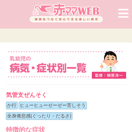
気管支ぜんそく
か行
ヒューヒューゼーゼー苦しそう
全身倦怠感(ぐったり・だるさ)
特徴的な症状