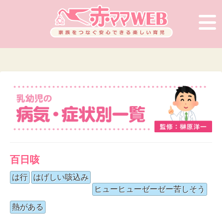
百日咳
は行
はげしい咳込み
ヒューヒューゼーゼー苦しそう
熱がある