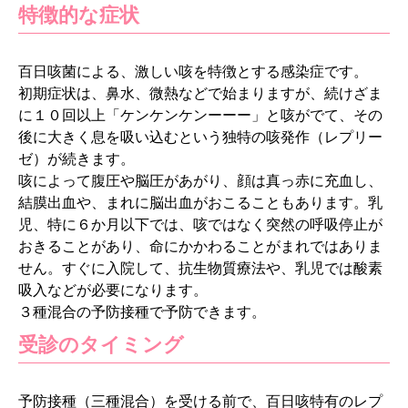
特徴的な症状
百日咳菌による、激しい咳を特徴とする感染症です。
初期症状は、鼻水、微熱などで始まりますが、続けざま
に１０回以上「ケンケンケンーーー」と咳がでて、その
後に大きく息を吸い込むという独特の咳発作（レプリー
ゼ）が続きます。
咳によって腹圧や脳圧があがり、顔は真っ赤に充血し、
結膜出血や、まれに脳出血がおこることもあります。乳
児、特に６か月以下では、咳ではなく突然の呼吸停止が
おきることがあり、命にかかわることがまれではありま
せん。すぐに入院して、抗生物質療法や、乳児では酸素
吸入などが必要になります。
３種混合の予防接種で予防できます。
受診のタイミング
予防接種（三種混合）を受ける前で、百日咳特有のレプ