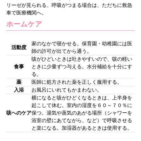
リーゼが見られる、呼吸がつまる場合は、ただちに救急
車で医療機関へ。
ホームケア
家のなかで寝かせる。保育園・幼稚園には医
活動度
師の許可が出てから通う。
咳がひどいときは吐きやすいので、咳の軽い
食事
ときに少量ずつ与える。水分補給を十分にす
る。
薬
医師に処方された薬を正しく服用する。
入浴
お風呂にいれてもかまわない。
横になると咳がひどくなるときは、上半身を
起こして休む。室内の湿度を６０～７０％に
咳へのケア
保つ。湯気や蒸気のあがる場所（シャワーを
浴室の壁にあてながら、など）で呼吸させる
と楽になる。加湿器があるときは使用する。