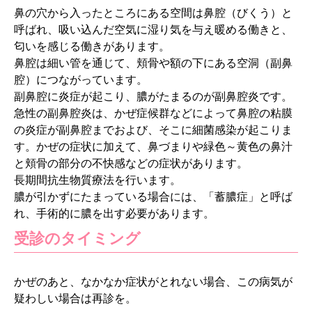
鼻の穴から入ったところにある空間は鼻腔（びくう）と
呼ばれ、吸い込んだ空気に湿り気を与え暖める働きと、
匂いを感じる働きがあります。
鼻腔は細い管を通じて、頬骨や額の下にある空洞（副鼻
腔）につながっています。
副鼻腔に炎症が起こり、膿がたまるのが副鼻腔炎です。
急性の副鼻腔炎は、かぜ症候群などによって鼻腔の粘膜
の炎症が副鼻腔までおよび、そこに細菌感染が起こりま
す。かぜの症状に加えて、鼻づまりや緑色～黄色の鼻汁
と頬骨の部分の不快感などの症状があります。
長期間抗生物質療法を行います。
膿が引かずにたまっている場合には、「蓄膿症」と呼ば
れ、手術的に膿を出す必要があります。
受診のタイミング
かぜのあと、なかなか症状がとれない場合、この病気が
疑わしい場合は再診を。