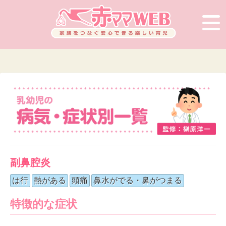
副鼻腔炎
は行
熱がある
頭痛
鼻水がでる・鼻がつまる
特徴的な症状