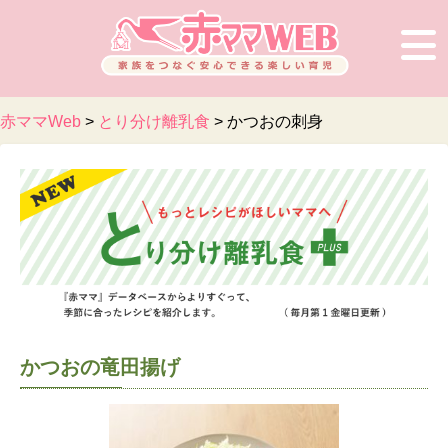
赤ママWeb
>
とり分け離乳食
>
かつおの刺身
かつおの竜田揚げ