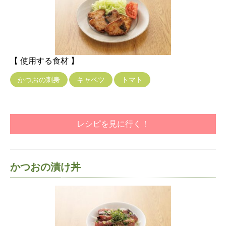
【 使用する食材 】
かつおの刺身
キャベツ
トマト
レシピを見に行く！
かつおの漬け丼