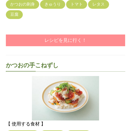
かつおの刺身
きゅうり
トマト
レタス
豆腐
レシピを見に行く！
かつおの手こねずし
【 使用する食材 】