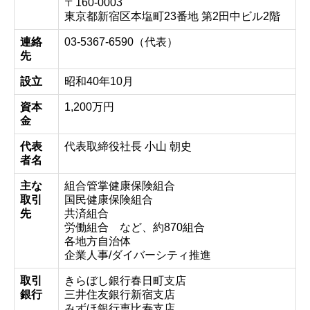
〒160-0003
東京都新宿区本塩町23番地 第2田中ビル2階
連絡
03-5367-6590（代表）
先
設立
昭和40年10月
資本
1,200万円
金
代表
代表取締役社長 小山 朝史
者名
主な
組合管掌健康保険組合
取引
国民健康保険組合
先
共済組合
労働組合 など、約870組合
各地方自治体
企業人事/ダイバーシティ推進
取引
きらぼし銀行春日町支店
銀行
三井住友銀行新宿支店
みずほ銀行恵比寿支店