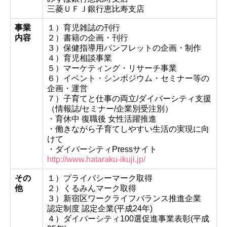
三菱ＵＦＪ銀行恵比寿支店
事業
１）育児雑誌の刊行
内容
２）書籍の企画・刊行
３）保健指導用パンフレットの企画・制作
４）育児相談事業
５）マーケティング・リサーチ事業
６）イベント・シンポジウム・セミナー等の
企画・運営
７）子育てと仕事の両立/ダイバーシティ支援
（情報誌/セミナー/企業別受注別）
・育休中 復職後 女性活躍推進
・働きながら子育てしやすい生活の実現に向
けて
・ダイバーシティPressサイト
http://www.hataraku-ikuji.jp/
その
１）プライバシーマーク取得
他
２）くるみんマーク取得
３）新宿区ワークライフバランス推進企業
認定制度 認定企業(平成24年)
４）ダイバーシティ100選促進事業表彰(平成