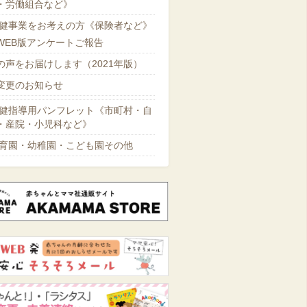
・労働組合など》
健事業をお考えの方《保険者など》
WEB版アンケートご報告
の声をお届けします（2021年版）
変更のお知らせ
健指導用パンフレット《市町村・自
・産院・小児科など》
育園・幼稚園・こども園その他