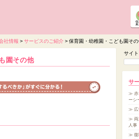
会社情報
>
サービスのご紹介
>
保育園・幼稚園・こども園その
サイト
も園その他
サ
赤
ーシ
広
両
人事
復