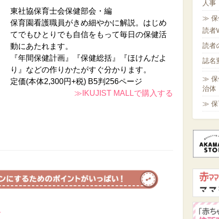
人事
東社協保育士会保健部会・編
保
保育園看護職員がきめ細やかに解説。はじめ
読者
てでもひとりでも自信をもって毎日の保健活
読者
動にあたれます。
『年間保健計画』『保健総括』『ほけんだよ
誌名
り』などの作りかたがすぐ分かります。
保
定価(本体2,300円+税) B5判256ページ
治体
≫IKUJIST MALLで購入する
保
ド