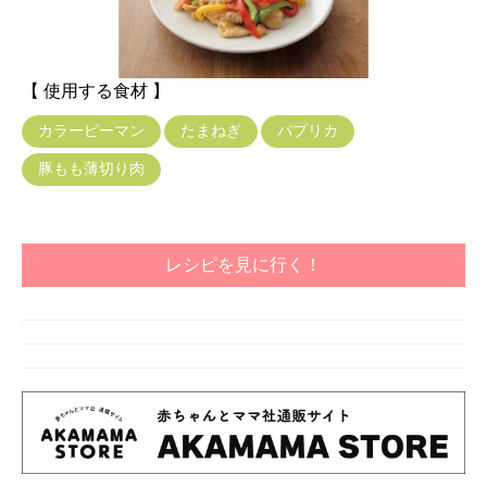
【 使用する食材 】
カラーピーマン
たまねぎ
パプリカ
豚もも薄切り肉
レシピを見に行く！