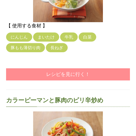
【 使用する食材 】
にんじん
まいたけ
牛乳
白菜
豚もも薄切り肉
長ねぎ
レシピを見に行く！
カラーピーマンと豚肉のピリ辛炒め