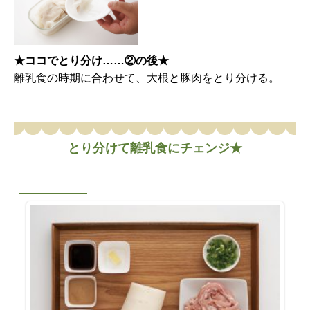
★ココでとり分け……②の後★
離乳食の時期に合わせて、大根と豚肉をとり分ける。
とり分けて離乳食にチェンジ★