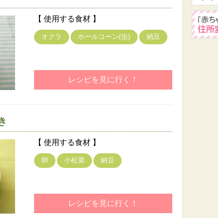
【 使用する食材 】
オクラ
ホールコーン(缶)
納豆
レシピを見に行く！
き
【 使用する食材 】
卵
小松菜
納豆
レシピを見に行く！