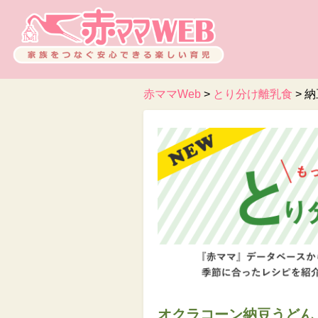
赤ママWeb
>
とり分け離乳食
>
納
オクラコーン納豆うどん