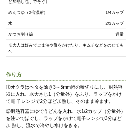
ど加熱し包丁でそぐ）
めんつゆ（2倍濃縮）
1/4カップ
水
2/3カップ
かつお削り節
適量
※大人は好みでごま油や酢をかけたり、キムチなどをのせても
○。
作り方
①オクラはヘタを除き3～5mm幅の輪切りにし、耐熱容
器に入れ、水大さじ1（分量外）をふり、ラップをかけ
て電 子レンジで2分ほど加熱し、そのまま冷ます。
②耐熱容器にゆでうどんを入れ、水1/2カップ（分量外）
を注いでほぐし、ラップをかけて電子レンジで3分ほど
加 熱し、流水で冷やし水けをきる。