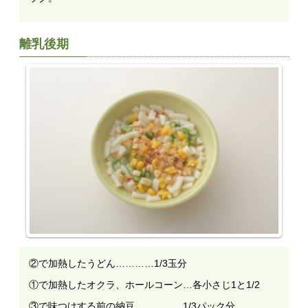
離乳後期
②で加熱したうどん…………1/3玉分
①で加熱したオクラ、ホールコーン…各小さじ1と1/2
③で味つけする前の納豆……………1/3パック分