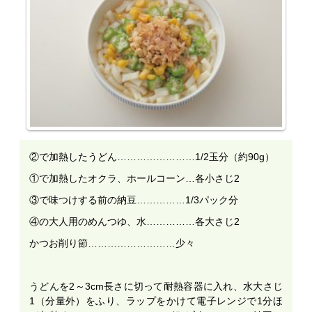
②で加熱したうどん……………………1/2玉分（約90g）
①で加熱したオクラ、ホールコーン…各小さじ2
③で味つけする前の納豆……………1/3パック分
④の大人用のめんつゆ、水……………各大さじ2
かつお削り節………………………少々
うどんを2～3cm長さに切って耐熱容器に入れ、水大さじ
1（分量外）をふり、ラップをかけて電子レンジで1分ほ