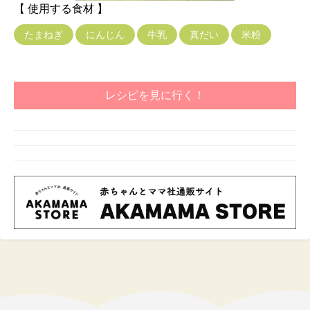
【 使用する食材 】
たまねぎ
にんじん
牛乳
真だい
米粉
レシピを見に行く！