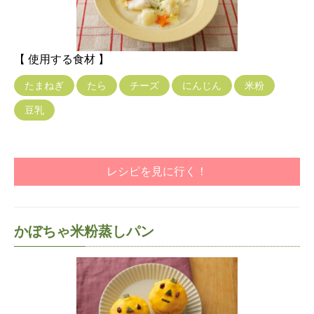
【 使用する食材 】
たまねぎ
たら
チーズ
にんじん
米粉
豆乳
レシピを見に行く！
かぼちゃ米粉蒸しパン