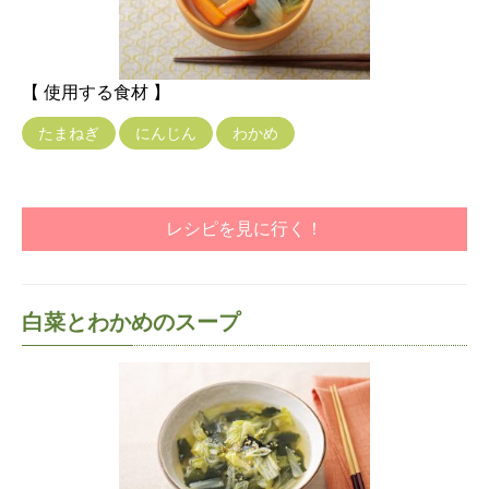
【 使用する食材 】
たまねぎ
にんじん
わかめ
レシピを見に行く！
白菜とわかめのスープ