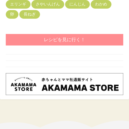
エリンギ
さやいんげん
にんじん
わかめ
卵
長ねぎ
レシピを見に行く！