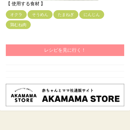
【 使用する食材 】
オクラ
そうめん
たまねぎ
にんじん
鶏むね肉
レシピを見に行く！