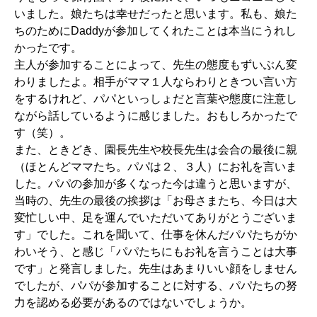
いました。娘たちは幸せだったと思います。私も、娘た
ちのためにDaddyが参加してくれたことは本当にうれし
かったです。
主人が参加することによって、先生の態度もずいぶん変
わりましたよ。相手がママ１人ならわりときつい言い方
をするけれど、パパといっしょだと言葉や態度に注意し
ながら話しているように感じました。おもしろかったで
す（笑）。
また、ときどき、園長先生や校長先生は会合の最後に親
（ほとんどママたち。パパは２、３人）にお礼を言いま
した。パパの参加が多くなった今は違うと思いますが、
当時の、先生の最後の挨拶は「お母さまたち、今日は大
変忙しい中、足を運んでいただいてありがとうございま
す」でした。これを聞いて、仕事を休んだパパたちがか
わいそう、と感じ「パパたちにもお礼を言うことは大事
です」と発言しました。先生はあまりいい顔をしません
でしたが、パパが参加することに対する、パパたちの努
力を認める必要があるのではないでしょうか。