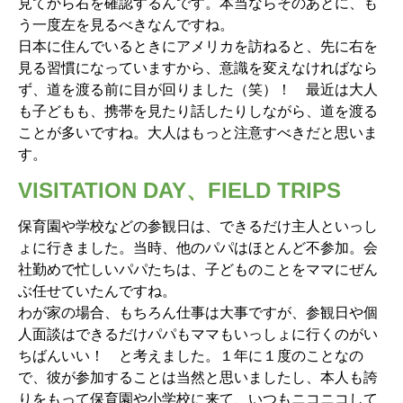
見てから右を確認するんです。本当ならそのあとに、も
う一度左を見るべきなんですね。
日本に住んでいるときにアメリカを訪ねると、先に右を
見る習慣になっていますから、意識を変えなければなら
ず、道を渡る前に目が回りました（笑）！ 最近は大人
も子どもも、携帯を見たり話したりしながら、道を渡る
ことが多いですね。大人はもっと注意すべきだと思いま
す。
VISITATION DAY、FIELD TRIPS
保育園や学校などの参観日は、できるだけ主人といっし
ょに行きました。当時、他のパパはほとんど不参加。会
社勤めで忙しいパパたちは、子どものことをママにぜん
ぶ任せていたんですね。
わが家の場合、もちろん仕事は大事ですが、参観日や個
人面談はできるだけパパもママもいっしょに行くのがい
ちばんいい！ と考えました。１年に１度のことなの
で、彼が参加することは当然と思いましたし、本人も誇
りをもって保育園や小学校に来て、いつもニコニコして