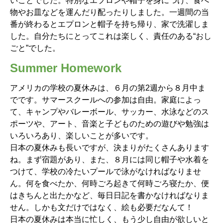
いことでした。特別なエプロンや帽子を身につけ、食べ
物やお皿などを運んだり配ったりしました。一週間の当
番が終わるとエプロンと帽子を持ち帰り、家で洗濯しま
した。自分たちにとってこれは楽しく、責任のある“おし
ごと”でした。
Summer Homework
アメリカの学校の夏休みは、６月の第2週から８月中ま
でです。サマースクールへの参加は自由。家庭によっ
て、キャンプやバレーボール、サッカー、水泳などのス
ポーツや、アート、音楽と子どものための遊びや勉強は
いろいろあり、楽しいことが多いです。
日本の夏休みも長いですが、決まりがたくさんあります
ね。まず宿題があり、また、８月には同じ帽子や水着を
つけて、学校の冷たいプールで泳がなければなりませ
ん。何を食べたか、何時ごろ起きて何時ごろ寝たか、便
はきちんと出たかなど、毎日日記を書かなければなりま
せん。しかも文だけではなく、絵も必要だなんて！
日本の夏休みは本当に忙しく、もう少し自由が欲しいと