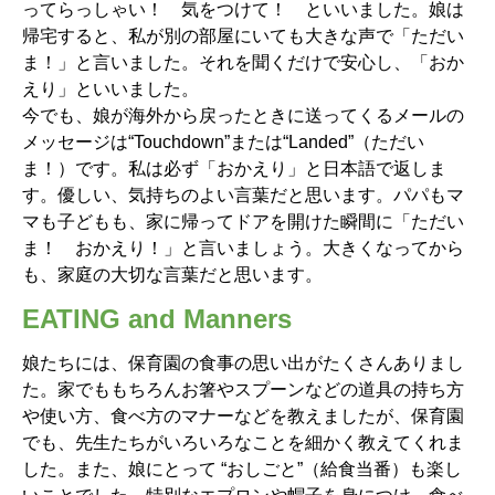
ってらっしゃい！ 気をつけて！ といいました。娘は
帰宅すると、私が別の部屋にいても大きな声で「ただい
ま！」と言いました。それを聞くだけで安心し、「おか
えり」といいました。
今でも、娘が海外から戻ったときに送ってくるメールの
メッセージは“Touchdown”または“Landed”（ただい
ま！）です。私は必ず「おかえり」と日本語で返しま
す。優しい、気持ちのよい言葉だと思います。パパもマ
マも子どもも、家に帰ってドアを開けた瞬間に「ただい
ま！ おかえり！」と言いましょう。大きくなってから
も、家庭の大切な言葉だと思います。
EATING and Manners
娘たちには、保育園の食事の思い出がたくさんありまし
た。家でももちろんお箸やスプーンなどの道具の持ち方
や使い方、食べ方のマナーなどを教えましたが、保育園
でも、先生たちがいろいろなことを細かく教えてくれま
した。また、娘にとって “おしごと”（給食当番）も楽し