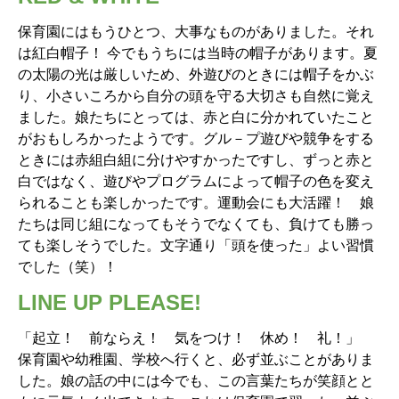
保育園にはもうひとつ、大事なものがありました。それ
は紅白帽子！ 今でもうちには当時の帽子があります。夏
の太陽の光は厳しいため、外遊びのときには帽子をかぶ
り、小さいころから自分の頭を守る大切さも自然に覚え
ました。娘たちにとっては、赤と白に分かれていたこと
がおもしろかったようです。グル－プ遊びや競争をする
ときには赤組白組に分けやすかったですし、ずっと赤と
白ではなく、遊びやプログラムによって帽子の色を変え
られることも楽しかったです。運動会にも大活躍！ 娘
たちは同じ組になってもそうでなくても、負けても勝っ
ても楽しそうでした。文字通り「頭を使った」よい習慣
でした（笑）！
LINE UP PLEASE!
「起立！ 前ならえ！ 気をつけ！ 休め！ 礼！」
保育園や幼稚園、学校へ行くと、必ず並ぶことがありま
した。娘の話の中には今でも、この言葉たちが笑顔とと