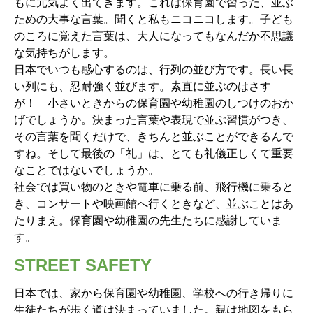
もに元気よく出てきます。これは保育園で習った、並ぶ
ための大事な言葉。聞くと私もニコニコします。子ども
のころに覚えた言葉は、大人になってもなんだか不思議
な気持ちがします。
日本でいつも感心するのは、行列の並び方です。長い長
い列にも、忍耐強く並びます。素直に並ぶのはさす
が！ 小さいときからの保育園や幼稚園のしつけのおか
げでしょうか。決まった言葉や表現で並ぶ習慣がつき、
その言葉を聞くだけで、きちんと並ぶことができるんで
すね。そして最後の「礼」は、とても礼儀正しくて重要
なことではないでしょうか。
社会では買い物のときや電車に乗る前、飛行機に乗ると
き、コンサートや映画館へ行くときなど、並ぶことはあ
たりまえ。保育園や幼稚園の先生たちに感謝していま
す。
STREET SAFETY
日本では、家から保育園や幼稚園、学校への行き帰りに
生徒たちが歩く道は決まっていました。親は地図をもら