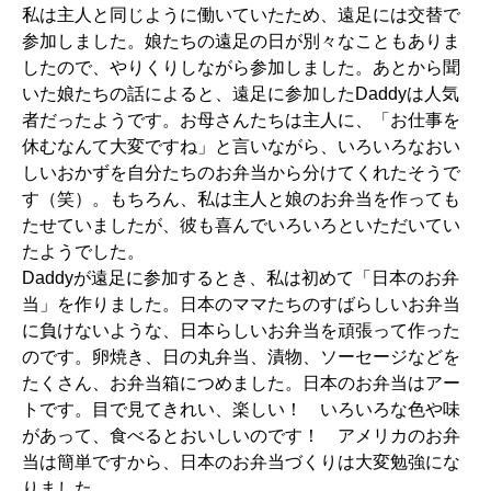
私は主人と同じように働いていたため、遠足には交替で
参加しました。娘たちの遠足の日が別々なこともありま
したので、やりくりしながら参加しました。あとから聞
いた娘たちの話によると、遠足に参加したDaddyは人気
者だったようです。お母さんたちは主人に、「お仕事を
休むなんて大変ですね」と言いながら、いろいろなおい
しいおかずを自分たちのお弁当から分けてくれたそうで
す（笑）。もちろん、私は主人と娘のお弁当を作っても
たせていましたが、彼も喜んでいろいろといただいてい
たようでした。
Daddyが遠足に参加するとき、私は初めて「日本のお弁
当」を作りました。日本のママたちのすばらしいお弁当
に負けないような、日本らしいお弁当を頑張って作った
のです。卵焼き、日の丸弁当、漬物、ソーセージなどを
たくさん、お弁当箱につめました。日本のお弁当はアー
トです。目で見てきれい、楽しい！ いろいろな色や味
があって、食べるとおいしいのです！ アメリカのお弁
当は簡単ですから、日本のお弁当づくりは大変勉強にな
りました。