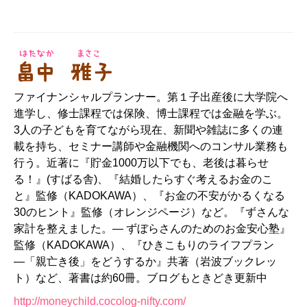
ファイナンシャルプランナー。第１子出産後に大学院へ
進学し、修士課程では保険、博士課程では金融を学ぶ。
3人の子どもを育てながら現在、新聞や雑誌に多くの連
載を持ち、セミナー講師や金融機関へのコンサル業務も
行う。近著に『貯金1000万以下でも、老後は暮らせ
る！』(すばる舎)、『結婚したらすぐ考えるお金のこ
と』監修（KADOKAWA）、『お金の不安がかるくなる
30のヒント』監修（オレンジページ）など。『ずさんな
家計を整えました。― ずぼらさんのためのお金安心塾』
監修（KADOKAWA）、『ひきこもりのライフプラン
―「親亡き後」をどうするか』共著（岩波ブックレッ
ト）など、著書は約60冊。ブログもときどき更新中
http://moneychild.cocolog-nifty.com/