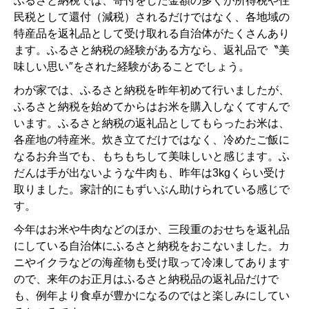
ふるさと納税では、寄付をした金額の多くが所得税や住
民税として還付（減税）されるだけではなく、各地域の
特産品を返礼品として受け取れる自治体がたくさんあり
ます。ふるさと納税の経験がある方なら、返礼品で〝美
味しい思い″をされた経験があることでしょう。
わが家では、ふるさと納税を昨年初めて行いましたが、
ふるさと納税を始めてからはお米を購入しなくてすんで
います。ふるさと納税の返礼品としてもらったお米は、
各産地の特産米。炊き立てだけではなく、冷めたご飯に
なるお弁当でも、もちもちして美味しいと感じます。ふ
だんは手が出ないような牛肉も、昨年は3kgくらい受け
取りました。家計的にもずいぶん助けられている感じで
す。
今年はお米や牛肉などのほか、三段重のおせちを返礼品
にしている自治体にふるさと納税をおこないました。カ
ニやイクラなどの海産物も受け取って冷凍してあります
ので、来年のお正月はふるさと納税品の返礼品だけで
も、例年より食卓が豊かになるのではと楽しみにしてい