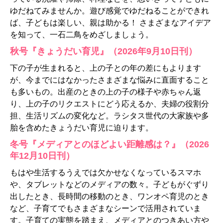
ゆだねてみませんか。遊び感覚でゆだねることができれ
ば、子どもは楽しい、親は助かる！ さまざまなアイデア
を知って、一石二鳥をめざしましょう。
秋号『きょうだい育児』（2026年9月10日刊）
下の子が生まれると、上の子との年の差にもよります
が、今までにはなかったさまざまな悩みに直面すること
も多いもの。出産のときの上の子の様子や赤ちゃん返
り、上の子のリクエストにどう応えるか、夫婦の役割分
担、生活リズムの変化など。ラシタス世代の大家族や多
胎を含めたきょうだい育児に迫ります。
冬号『メディアとのほどよい距離感は？』（2026
年12月10日刊）
もはや生活するうえでは欠かせなくなっているスマホ
や、タブレットなどのメディアの数々。子どもがぐずり
出したとき、長時間の移動のとき、ワンオペ育児のとき
など、子育てでもさまざまなシーンで活用されていま
す。子育ての実態を踏まえ、メディアとのつきあい方や