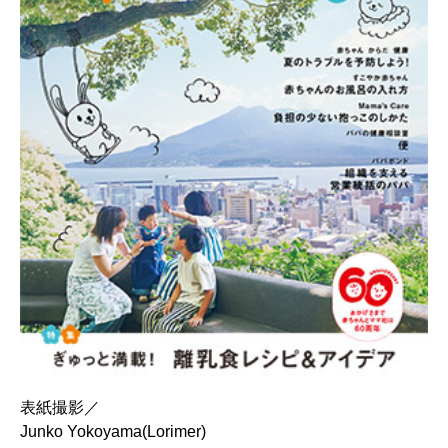
表紙撮影／
Junko Yokoyama(Lorimer)