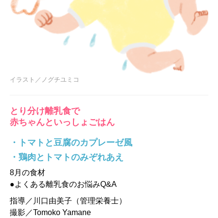
イラスト／ノグチユミコ
とり分け離乳食で
赤ちゃんといっしょごはん
・トマトと豆腐のカプレーゼ風
・鶏肉とトマトのみぞれあえ
8月の食材
●よくある離乳食のお悩みQ&A
指導／川口由美子（管理栄養士）
撮影／Tomoko Yamane