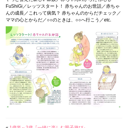
FuShiGi／レッツスタート！ 赤ちゃんのお世話／赤ちゃ
んの成長／これって病気？ 赤ちゃんのからだチェック／
ママの心とからだ／○○のときは、○○へ行こう／etc.
«
1歳半～2歳『一緒に楽しむ親子遊び』