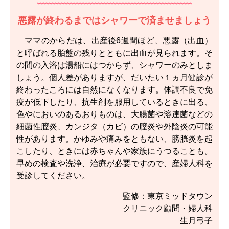
悪露が終わるまではシャワーで済ませましょう
ママのからだは、出産後6週間ほど、悪露（出血）
と呼ばれる胎盤の残りとともに出血が見られます。そ
の間の入浴は湯船にはつからず、シャワーのみとしま
しょう。個人差がありますが、だいたい１ヵ月健診が
終わったころには自然になくなります。体調不良で免
疫が低下したり、抗生剤を服用しているときに出る、
色やにおいのあるおりものは、大腸菌や溶連菌などの
細菌性膣炎、カンジタ（カビ）の膣炎や外陰炎の可能
性があります。かゆみや痛みをともない、膀胱炎を起
こしたり、ときには赤ちゃんや家族にうつることも。
早めの検査や洗浄、治療が必要ですので、産婦人科を
受診してください。
監修：東京ミッドタウン
クリニック顧問・婦人科
生月弓子