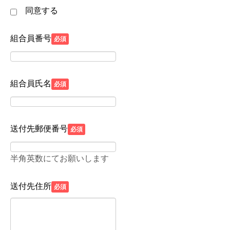
マ社における個人情報の取扱いについては同社ホームペ
同意する
ージ『赤ママWEB』をご覧ください。
https://www.akamama.co.jp/privacy4
組合員番号
必須
組合員氏名
必須
送付先郵便番号
必須
半角英数にてお願いします
送付先住所
必須