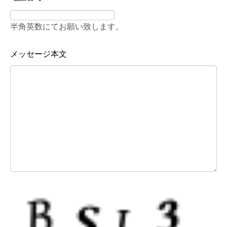
1
感想文投稿に際し
今後の当社発行の雑誌・書
て、投稿フォームか
籍の内容の充実、
ら
およびサイト内・単行本紹
半角英数にてお願い致します。
お送りいただいた個
介コーナー『応援メッセー
人情報
ジ』
への掲載のため
メッセージ本文
2
各種書籍注文にあた
書籍の発送のため
り注文フォームから
お送りいただいた個
人情報
3
定期購読申し込みフ
雑誌の発送のため
ォームから
お送りいただいた個
人情報
4
赤ママネットリサー
今後の子育て社会の構築に
チ登録用フォームか
役立てるためのアンケート
ら
に
お送りいただいた個
ご協力いただくため
人情報