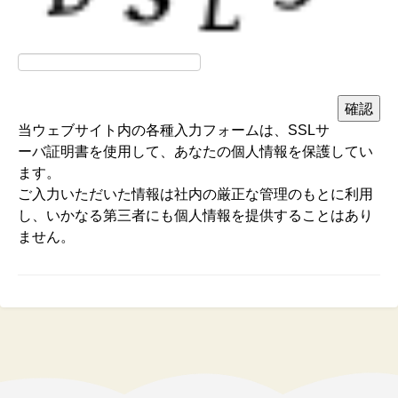
5
各種お問い合わせに
お問い合わせへの回答のた
あたり、
め
問い合わせフォーム
から
お送りいただいた個
人情報
当ウェブサイト内の各種入力フォームは、SSLサ
３．【個人情報の委託につきまして】
ーバ証明書を使用して、あなたの個人情報を保護してい
当社では、当社と個人情報の取り扱いに関する機密保持
ます。
契約を締結した企業に、皆様の個人情報のデータ入力業
ご入力いただいた情報は社内の厳正な管理のもとに利用
務、商品の発送業務を委託しております。
し、いかなる第三者にも個人情報を提供することはあり
ません。
４．【情報提供の任意性 別表】
上記で記述しました個人情報の取得にあたり、必須とさ
せていただく項目は以下のとおりです。これ以外の項目
の入力は皆様の任意ですが、ご入力いただかない項目が
ある場合、皆様に以下のような状況が発生する可能性が
あります。
個人情報の
必須項
任意項目を入力いただか