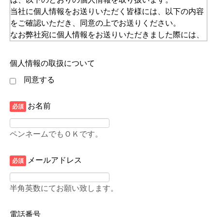
当社に個人情報をお送りいただく皆様には、以下の内容
をご確認いただき、同意の上でお送りください。
なお弊社宛に個人情報をお送りいただきました際には、
以下の内容にご同意いただいたものとさせていただきま
す。
個人情報の取扱について
１．【個人情報の利用目的】
同意する
当社では個人情報の適切な取り扱いを期しています。皆
様から収集する個人情報の取り扱いに関しましては、
お名前
必須
【別表】の「利用目的」欄の記載の通りです。下記事項
をご理解いただき、個人情報の提供にご同意の上、ご提
ペンネームでもＯＫです。
供下さい。
２．【個人情報の利用目的 別表】
メールアドレス
必須
当社が取得する個人情報の利用目的は以下のとおりで
す。
半角英数にてお願い致します。
個人情報の種類
利用目的
電話番号