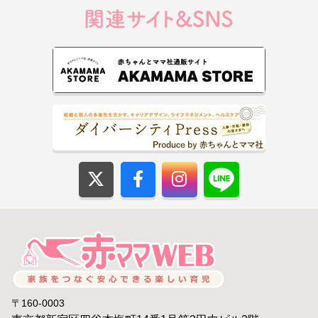
種類
目
ない場合に生じうる状況
1
感想文投稿
住所・
投稿内容がなければ、サ
に際して、
氏名・
イトへの掲載はありませ
投稿フォー
電話番
ん
ムからお送
号
り
いただいた
個人情報
2
各種書籍注
住所・
注文品名、冊数が未記入
文にあたり
氏名・
の場合は、商品をお届け
注文フォー
電話番
できません
ムからお送
号
り
いただいた
個人情報
3
定期購読申
住所・
希望商品名がない場合
し込みフォ
氏名・
は、商品をお届けできま
ーム
電話番
せん
からお送り
号
〒160-0003
いただいた