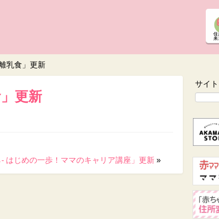
離乳食」更新
サイト
食」更新
- はじめの一歩！ママのキャリア講座」更新
»