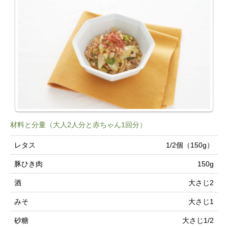
材料と分量（大人2人分と赤ちゃん1回分）
レタス
1/2個（150g）
豚ひき肉
150g
酒
大さじ2
みそ
大さじ1
砂糖
大さじ1/2