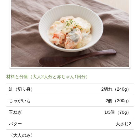
材料と分量（大人2人分と赤ちゃん1回分）
鮭（切り身）
2切れ（240g）
じゃがいも
2個（200g）
玉ねぎ
1/3個（70g）
バター
大さじ2
〈大人のみ〉