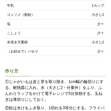
牛乳
1カップ
コンソメ（顆粒）
小さじ2
塩
少々
こしょう
少々
水溶き片栗粉
小さじ2
（お好みで）パセリ
少々
作り方
①じゃがいもは皮と芽を取り除き、1cm幅の輪切りにす
る。耐熱皿に入れ、水（大さじ2・分量外）をふり、ふ
んわりラップをかけて電子レンジで5分加熱する。玉ね
ぎは薄切りにしておく。
②鮭は水けをふき取り、1切れを3等分にする。フライパ