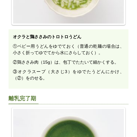
オクラと鶏ささみのトロトロうどん
①ベビー用うどんをゆでておく（普通の乾麺の場合は、
小さく折ってゆでてから水にさらしておく）。
②鶏ささみ肉（15g）は、包丁でたたいて細かくする。
③オクラスープ（大さじ3）をゆでたうどんにかけ、
（②）をのせる。
離乳完了期