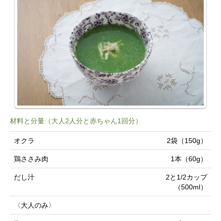
材料と分量（大人2人分と赤ちゃん1回分）
オクラ
2袋（150g）
鶏ささみ肉
1本（60g）
だし汁
2と1/2カップ
（500ml）
〈大人のみ〉