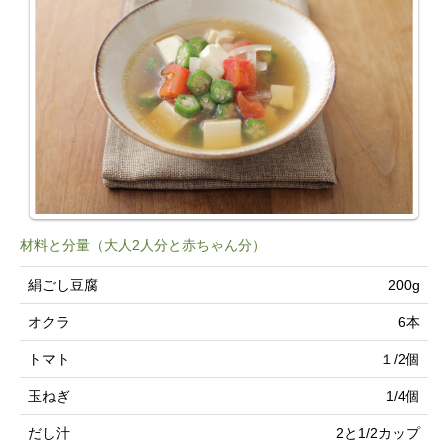
材料と分量（大人2人分と赤ちゃん分）
絹ごし豆腐
200g
オクラ
6本
トマト
１/2個
玉ねぎ
1/4個
だし汁
2と1/2カップ