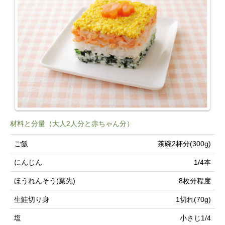
材料と分量（大人2人分と赤ちゃん分）
ご飯
茶碗2杯分(300g)
にんじん
1/4本
ほうれんそう(葉先)
8枚分程度
生鮭切り身
1切れ(70g)
塩
小さじ1/4