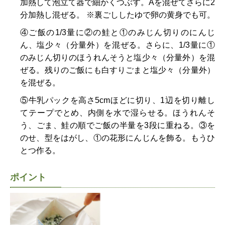
加熱して泡立て器で細かくつぶす。Aを混ぜてさらに2
分加熱し混ぜる。 ※裏ごししたゆで卵の黄身でも可。
④ご飯の1/3量に②の鮭と①のみじん切りのにんじ
ん、塩少々（分量外）を混ぜる。さらに、1/3量に①
のみじん切りのほうれんそうと塩少々（分量外）を混
ぜる。残りのご飯にも白すりごまと塩少々（分量外）
を混ぜる。
⑤牛乳パックを高さ5cmほどに切り、1辺を切り離し
てテープでとめ、内側を水で湿らせる。ほうれんそ
う、ごま、鮭の順でご飯の半量を3段に重ねる。③を
のせ、型をはがし、①の花形にんじんを飾る。もうひ
とつ作る。
ポイント