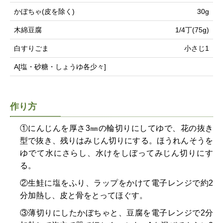
かぼちゃ(皮を除く)
30g
木綿豆腐
1/4丁(75g)
白すりごま
小さじ1
A[塩・砂糖・しょうゆ各少々]
作り方
①にんじんを厚さ3㎜の輪切りにしてゆで、花の抜き
型で抜き、残りはみじん切りにする。ほうれんそうを
ゆでて水にさらし、水けをしぼってみじん切りにす
る。
②生鮭に塩をふり、ラップをかけて電子レンジで約2
分加熱し、皮と骨をとってほぐす。
③薄切りにしたかぼちゃと、豆腐を電子レンジで2分