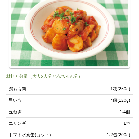
材料と分量（大人2人分と赤ちゃん分）
鶏もも肉
1枚(250g)
里いも
4個(120g)
玉ねぎ
1/4個
エリンギ
1本
トマト水煮缶(カット)
1/2缶(200g)