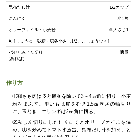
昆布だし汁
1/2カップ
にんにく
小1片
オリーブオイル・小麦粉
各大さじ1
A［しょうゆ・砂糖・塩各小さじ1/2、こしょう少々］
パセリみじん切り
適量
(あれば)
作り方
①鶏もも肉は皮と脂肪を除いて3～4㎝角に切り、小麦
粉をまぶす。里いもは皮をむき1.5㎝厚さの輪切り
に、玉ねぎ、エリンギは2㎝角に切る。
②みじん切りにしたにんにくとオリーブオイルを温
め、①を炒めてトマト水煮缶、昆布だし汁を加え、と