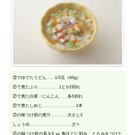
③でゆでたうどん……1/3玉（60g）
②で煮たぶり……………1と1/2切れ
②で煮た白菜・にんじん……各5切れ
②で煮たしめじ……………………1本
②の味つけ前の煮汁…………大さじ3
しょうゆ…………………………少々
②の味つけ前の具を5 ㎜ 角ほどに刻み、とろみをつけた