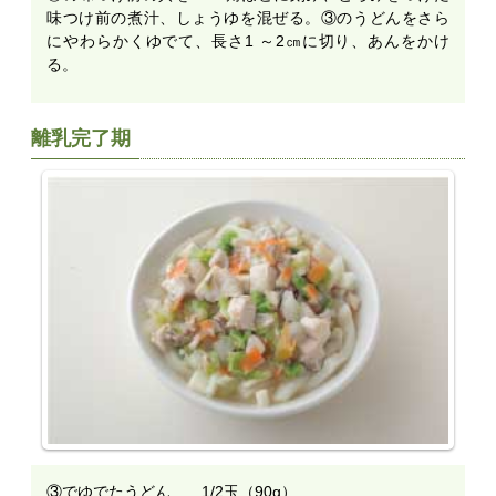
味つけ前の煮汁、しょうゆを混ぜる。③のうどんをさら
にやわらかくゆでて、長さ1 ～2㎝に切り、あんをかけ
る。
離乳完了期
③でゆでたうどん……1/2玉（90g）