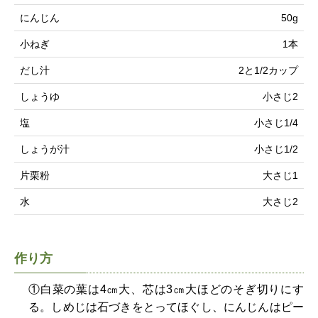
にんじん
50g
小ねぎ
1本
だし汁
2と1/2カップ
しょうゆ
小さじ2
塩
小さじ1/4
しょうが汁
小さじ1/2
片栗粉
大さじ1
水
大さじ2
作り方
①白菜の葉は4㎝大、芯は3㎝大ほどのそぎ切りにす
る。しめじは石づきをとってほぐし、にんじんはピー