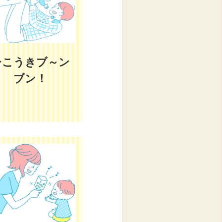
ひこうきブ～ン
ブン！