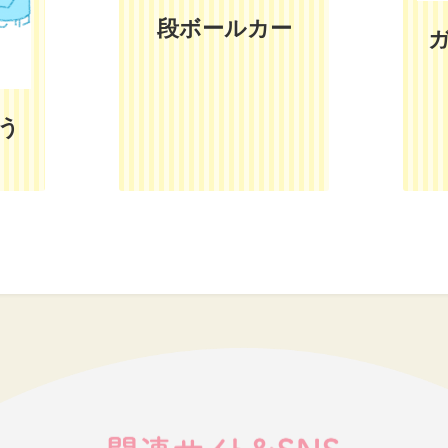
段ボールカー
う