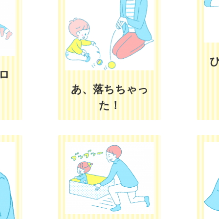
ロ
あ、落ちちゃっ
た！