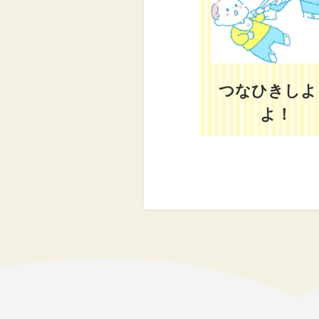
つなひきしよ
よ！