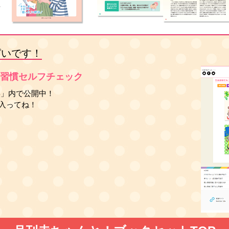
ぱいです！
活習慣セルフチェック
B」内で公開中！
入ってね！