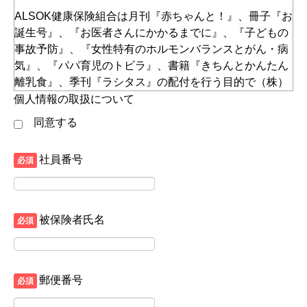
ALSOK健康保険組合は月刊『赤ちゃんと！』、冊子『お
誕生号』、『お医者さんにかかるまでに』、『子どもの
事故予防』、『女性特有のホルモンバランスとがん・病
気』、『パパ育児のトビラ』、書籍『きちんとかんたん
離乳食』、季刊『ラシタス』の配付を行う目的で（株）
赤ちゃんとママ社へ送付業務を委託し、送付先対象者の
個人情報の取扱について
個人情報（社員番号、被保険者氏名、送付先住所、電話
同意する
番号）を委託しています。当該個人情報は業務委託契約
に基づき安全に管理され、送付の目的以外で使用される
社員番号
必須
ことはありません。（株）赤ちゃんとママ社における個
人情報の取り扱いについては（株）赤ちゃんとママ社
HP「赤ママWEB」をご覧ください。
被保険者氏名
必須
郵便番号
必須