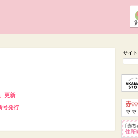
サイト
!」更新
新号発行