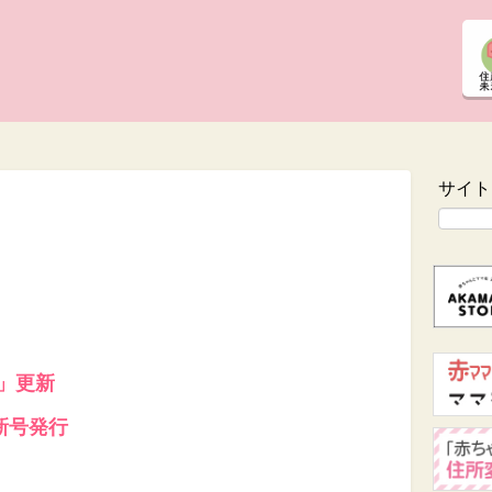
サイト
!」更新
新号発行