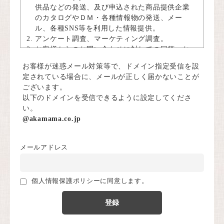
供品などの発送、及び申込された商品提供企業
のカタログやＤＭ・各種情報物の発送、メー
ル、各種SNS等を利用した情報提供。
アンケート調査、マーケティング調査。
お客様からのお問い合わせに対しての回答。お
客様へのサポート。
お客様が迷惑メール対策等で、ドメイン指定受信を設
当社運営のメールマガジンなどのサービス提
定されている場合に、メールが正しく届かないことが
供。
ございます。
上記の利用目的に付随する目的。
以下のドメインを受信できるように設定してくださ
個人情報の管理
い。
@akamama.co.jp
弊社は、登録いただいた個人情報を厳正な管理の下
で安全に蓄積、補完し、当該個人情報への不正アク
セス、紛失、破壊、及び漏洩等に対して適切な予防
メールアドレス
処置を実施いたします。
個人情報の預託
個人情報保護ポリシーに同意します。
上記の個人情報の利用目的のために、業務の一部ま
たは全部を社外に委託すること等に伴って、個人情
報を預託する場合があります。この場合、預託先の
選定、監督に充分注意いたします。