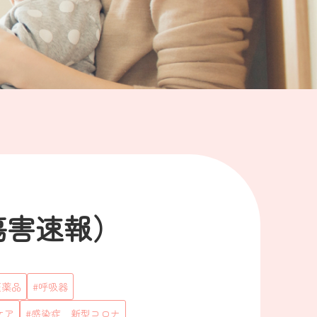
rt（傷害速報）
医薬品
呼吸器
ケア
感染症＿新型コロナ