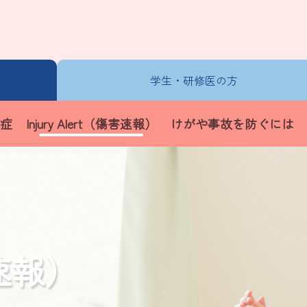
学生・
研修医の方
症
Injury Alert（傷害速報）
けがや事故を防ぐには
害速報）