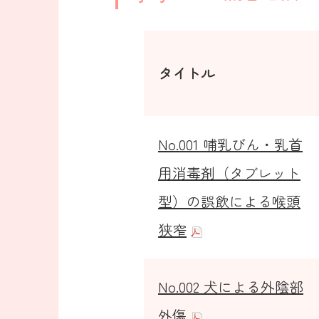
タイトル
No.001 哺乳びん・乳首
用消毒剤（タブレット
型）の誤飲による喉頭
狭窄
No.002 犬による外陰部
外傷