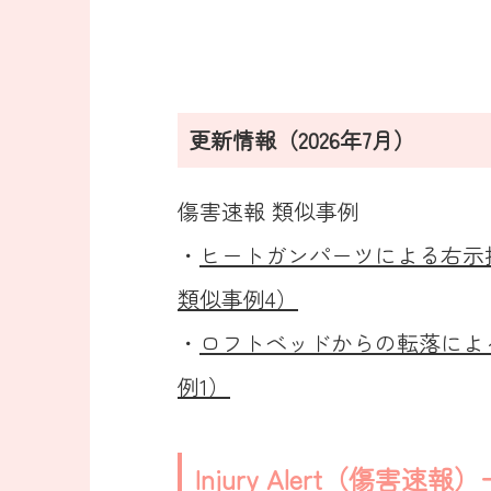
更新情報（2026年7月）
傷害速報 類似事例
・
ヒートガンパーツによる右示指
類似事例4）
・
ロフトベッドからの転落による
例1）
Injury Alert（傷害速報