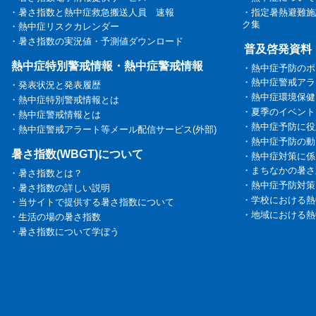
・暑さ指数と熱中症救急搬送人員 速報
・指定暑熱避難施
ク集
・熱中症リスクカレンダー
・暑さ指数の実況値・予測値ダウンロード
普及啓発資料
熱中症特別警戒情報・熱中症警戒情報
・熱中症予防のポ
・熱中症警戒アラ
・発表状況と発表履歴
・熱中症環境保健
・熱中症特別警戒情報とは
・夏季のイベント
・熱中症警戒情報とは
・熱中症予防に役
・熱中症警戒アラート等メール配信サービス(外部)
・熱中症予防の動
暑さ指数(WBGT)について
・熱中症対策に係
・まちなかの暑さ
・暑さ指数とは？
・熱中症予防対策
・暑さ指数の詳しい説明
・学校における熱
・当サイトで提供する暑さ指数について
・地域における熱
・生活の場の暑さ指数
・暑さ指数について学ぼう