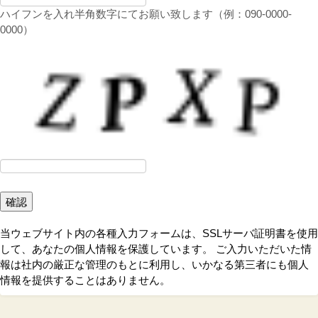
す。自己の個人情報について開示等の請求をご希望の方は、下記
ハイフンを入れ半角数字にてお願い致します（例：090-0000-
【個人情報問い合わせ窓口】までご連絡ください。詳細な請求方
0000）
法をご案内いたします。
４.【個人情報問い合わせ窓口】
個人情報保護管理者：管理部課長
TEL：03-5367-6593（平日9：30～17：30）
５．【Cookieについて】
（Cookie）とは、お客様のコンピュータに一時的にテキストデー
タを保存する仕組みのことです。当サイトでは、ログインや購入
などの機能をストレスなくお使いいただくため、クッキーを利用
したサービスを提供しています。クッキーの関知や、使用を許可
するかどうかは、お客様のWebブラウザで設定できます。必要に
応じて設定を確認してください。ただし、クッキーの使用を許可
当ウェブサイト内の各種入力フォームは、SSLサーバ証明書を使用
しない場合は、当サイトのサービスが利用できないことがありま
して、あなたの個人情報を保護しています。 ご入力いただいた情
す。
報は社内の厳正な管理のもとに利用し、いかなる第三者にも個人
６．【セキュリティに関して】
情報を提供することはありません。
皆様からお預かりする個人情報に関しては、社内における徹底し
た情報管理（アクセス権の限定、社内教育・啓蒙など）のもと、