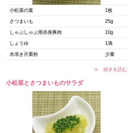
小松菜の葉
1枚
さつまいも
25g
しゃぶしゃぶ用赤身豚肉
10g
しょうゆ
1滴
水溶き片栗粉
少量
≫ 続きを読む
小松菜とさつまいものサラダ