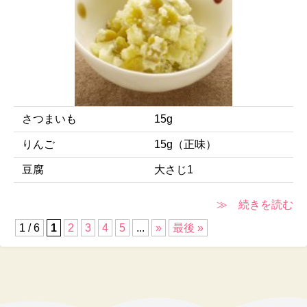
さつまいも
15g
りんご
15g（正味）
豆腐
大さじ1
≫ 続きを読む
1 / 6
1
2
3
4
5
...
»
最後 »